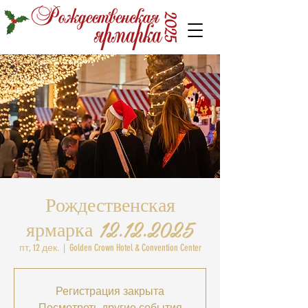
Рождественская
ярмарка 12.12.2025
пт, 12 дек.
  |  
Golden Crown Hotel & Convention Center
Регистрация закрыта
Посмотреть другие события